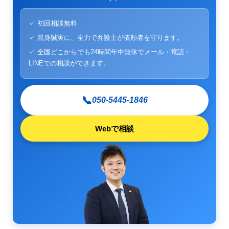
✓ 初回相談無料
✓ 親身誠実に、全力で弁護士が依頼者を守ります。
✓ 全国どこからでも24時間年中無休でメール・電話・
LINEでの相談ができます。
📞
050-5445-1846
Webで相談