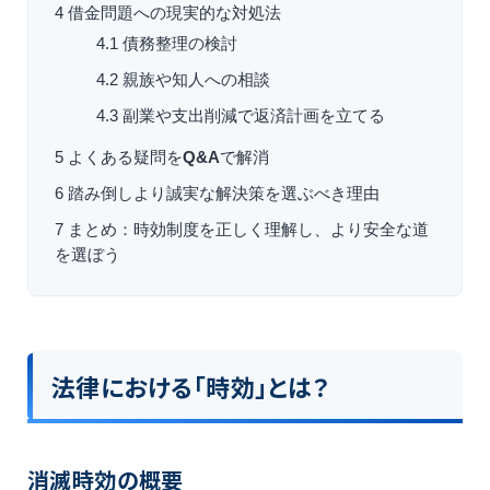
4
借金問題への現実的な対処法
4.1
債務整理の検討
4.2
親族や知人への相談
4.3
副業や支出削減で返済計画を立てる
5
よくある疑問を
Q&A
で解消
6
踏み倒しより誠実な解決策を選ぶべき理由
7
まとめ：時効制度を正しく理解し、より安全な道
を選ぼう
法律における「時効」とは？
消滅時効の概要