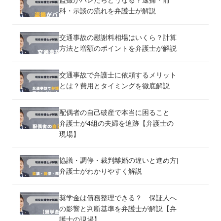
盗撮がバレたらどうなる？逮捕・前
科・示談の流れを弁護士が解説
交通事故の慰謝料相場はいくら？計算
方法と増額のポイントを弁護士が解説
交通事故で弁護士に依頼するメリット
とは？費用とタイミングを徹底解説
配偶者の自己破産で本当に困ること
弁護士が4組の夫婦を追跡【弁護士の
現場】
協議・調停・裁判離婚の違いと進め方|
弁護士がわかりやすく解説
奨学金は債務整理できる？ 保証人へ
の影響と判断基準を弁護士が解説【弁
護士の現場】