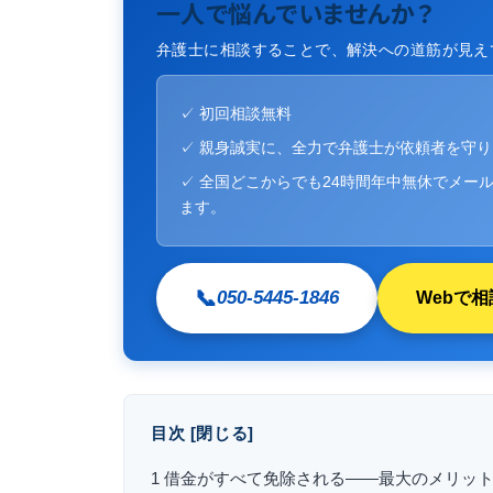
一人で悩んでいませんか？
弁護士に相談することで、解決への道筋が見え
✓ 初回相談無料
✓ 親身誠実に、全力で弁護士が依頼者を守
✓ 全国どこからでも24時間年中無休でメール
ます。
📞
050-5445-1846
Webで相
目次
[
閉じる
]
1
借金がすべて免除される――最大のメリッ