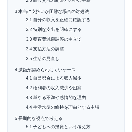
2.5
面会交流の制限との不公平感
3
本当に支払いが困難な場合の対処法
3.1
自分の収入を正確に確認する
3.2
特別な支出を明確にする
3.3
養育費減額調停の申立て
3.4
支払方法の調整
3.5
生活の見直し
4
減額が認められにくいケース
4.1
自己都合による収入減少
4.2
権利者の収入減少や困窮
4.3
単なる不満や感情的な理由
4.4
生活水準の維持を理由とする主張
5
長期的な視点で考える
5.1
子どもへの投資という考え方