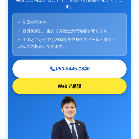
弁護士に相談することで、解決への道筋が見えてきま
す。
✓ 初回相談無料
✓ 親身誠実に、全力で弁護士が依頼者を守ります。
✓ 全国どこからでも24時間年中無休でメール・電話・
LINEでの相談ができます。
📞
050-5445-1846
Webで相談