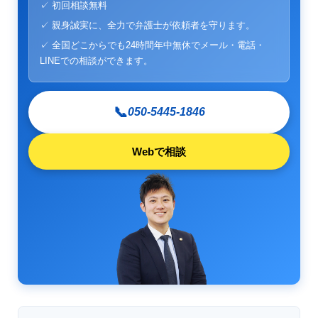
✓ 初回相談無料
✓ 親身誠実に、全力で弁護士が依頼者を守ります。
✓ 全国どこからでも24時間年中無休でメール・電話・
LINEでの相談ができます。
📞
050-5445-1846
Webで相談