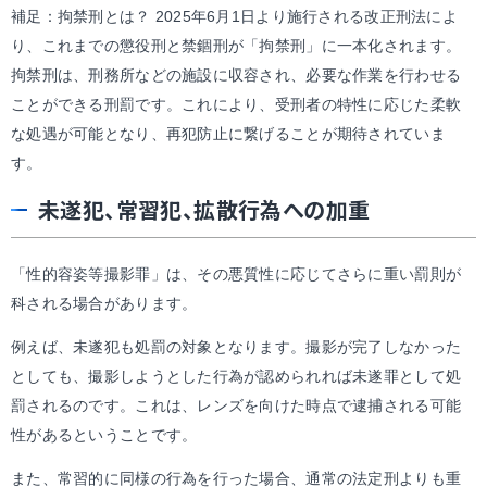
補足：拘禁刑とは？ 2025年6月1日より施行される改正刑法によ
り、これまでの懲役刑と禁錮刑が「拘禁刑」に一本化されます。
拘禁刑は、刑務所などの施設に収容され、必要な作業を行わせる
ことができる刑罰です。これにより、受刑者の特性に応じた柔軟
な処遇が可能となり、再犯防止に繋げることが期待されていま
す。
未遂犯、常習犯、拡散行為への加重
「性的容姿等撮影罪」は、その悪質性に応じてさらに重い罰則が
科される場合があります。
例えば、未遂犯も処罰の対象となります。撮影が完了しなかった
としても、撮影しようとした行為が認められれば未遂罪として処
罰されるのです。これは、レンズを向けた時点で逮捕される可能
性があるということです。
また、常習的に同様の行為を行った場合、通常の法定刑よりも重