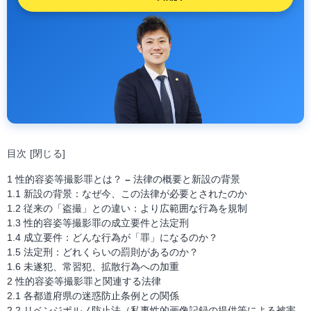
目次
[
閉じる
]
1
性的容姿等撮影罪とは？
–
法律の概要と新設の背景
1.1
新設の背景：なぜ今、この法律が必要とされたのか
1.2
従来の「盗撮」との違い：より広範囲な行為を規制
1.3
性的容姿等撮影罪の成立要件と法定刑
1.4
成立要件：どんな行為が「罪」になるのか？
1.5
法定刑：どれくらいの罰則があるのか？
1.6
未遂犯、常習犯、拡散行為への加重
2
性的容姿等撮影罪と関連する法律
2.1
各都道府県の迷惑防止条例との関係
2.2
リベンジポルノ防止法（私事性的画像記録の提供等による被害