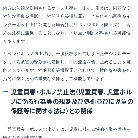
両方の法律が併用されるケースも存在します。例えば、同意なく
性的な画像を撮影し（性的容姿等撮影罪）、さらにその画像をイ
ンターネット上に公開した場合は（リベンジポルノ防止法）、両
方の法律に違反することになり、より重い刑罰が科される可能性
があります。
リベンジポルノ防止法は、一度拡散されてしまったデジタルデー
タによる被害の深刻さに着目し、その流通を食い止めることを目
的としています。性的容姿等撮影罪と合わせて、性的な被害を包
括的に防ぐための重要な法律として機能しています。
児童買春・ポルノ禁止法（児童買春、児童ポル
ノに係る行為等の規制及び処罰並びに児童の
保護等に関する法律）との関係
「児童買春・ポルノ禁止法」は、児童に対する性的搾取や虐待を
防ぐための法律です。