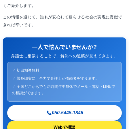
くご紹介します。
この情報を通じて、誰もが安心して暮らせる社会の実現に貢献で
きれば幸いです。
一人で悩んでいませんか？
弁護士に相談することで、解決への道筋が見えてきます。
✓ 初回相談無料
✓ 親身誠実に、全力で弁護士が依頼者を守ります。
✓ 全国どこからでも24時間年中無休でメール・電話・LINEで
の相談ができます。
📞
050-5445-1846
Webで相談