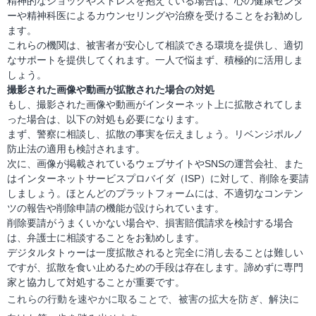
精神的なショックやストレスを抱えている場合は、心の健康センタ
ーや精神科医によるカウンセリングや治療を受けることをお勧めし
ます。
これらの機関は、被害者が安心して相談できる環境を提供し、適切
なサポートを提供してくれます。一人で悩まず、積極的に活用しま
しょう。
撮影された画像や動画が拡散された場合の対処
もし、撮影された画像や動画がインターネット上に拡散されてしま
った場合は、以下の対処も必要になります。
まず、警察に相談し、拡散の事実を伝えましょう。リベンジポルノ
防止法の適用も検討されます。
次に、画像が掲載されているウェブサイトやSNSの運営会社、また
はインターネットサービスプロバイダ（ISP）に対して、削除を要請
しましょう。ほとんどのプラットフォームには、不適切なコンテン
ツの報告や削除申請の機能が設けられています。
削除要請がうまくいかない場合や、損害賠償請求を検討する場合
は、弁護士に相談することをお勧めします。
デジタルタトゥーは一度拡散されると完全に消し去ることは難しい
ですが、拡散を食い止めるための手段は存在します。諦めずに専門
家と協力して対処することが重要です。
これらの行動を速やかに取ることで、被害の拡大を防ぎ、解決に