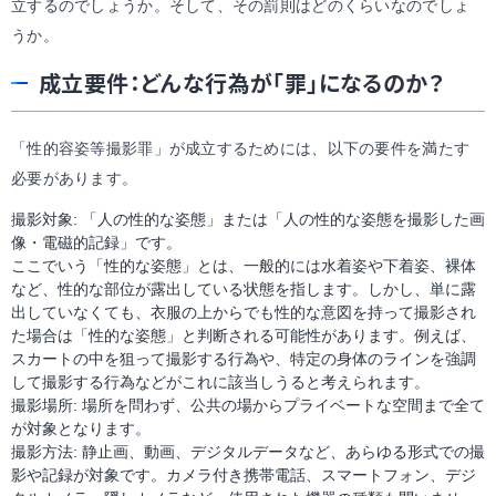
立するのでしょうか。そして、その罰則はどのくらいなのでしょ
うか。
成立要件：どんな行為が「罪」になるのか？
「性的容姿等撮影罪」が成立するためには、以下の要件を満たす
必要があります。
撮影対象: 「人の性的な姿態」または「人の性的な姿態を撮影した画
像・電磁的記録」です。
ここでいう「性的な姿態」とは、一般的には水着姿や下着姿、裸体
など、性的な部位が露出している状態を指します。しかし、単に露
出していなくても、衣服の上からでも性的な意図を持って撮影され
た場合は「性的な姿態」と判断される可能性があります。例えば、
スカートの中を狙って撮影する行為や、特定の身体のラインを強調
して撮影する行為などがこれに該当しうると考えられます。
撮影場所: 場所を問わず、公共の場からプライベートな空間まで全て
が対象となります。
撮影方法: 静止画、動画、デジタルデータなど、あらゆる形式での撮
影や記録が対象です。カメラ付き携帯電話、スマートフォン、デジ