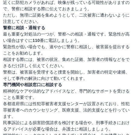
近くに防犯カメラがあれば、映像が残っている可能性がありますの
で、警察に相談する際に伝えておきましょう。
ただし、無理に証拠を集めようとして、二次被害に遭わないように
注意してください。
警察に相談・通報する
最も重要な対処法の一つが、警察への相談・通報です。緊急性が高
い場合はすぐに
110
番に電話しましょう。
緊急性が低い場合でも、速やかに警察に相談し、被害届を提出する
ことをお勧めします。
相談する際には、被害の状況、集めた証拠、加害者の情報などをで
きるだけ詳しく伝えてください。
警察は、被害届を受理すると捜査を開始し、加害者の特定や逮捕、
そして事件の解決に向けて動いてくれます。
専門機関や相談窓口に相談する
精神的なケアや法的なアドバイスなど、専門的なサポートを受ける
ことも重要です。
各都道府県には性犯罪被害者支援センターが設置されており、性犯
罪被害者へのカウンセリング、医療支援、法的支援などを行ってい
ます。
民事訴訟による損害賠償請求を検討する場合や、刑事手続きにおけ
るアドバイスが必要な場合は、弁護士に相談しましょう。