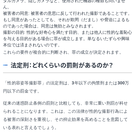
タルカメラ、隠しカメラなど、使用された機器の種類も問いませ
ん。
被害者の同意: 被害者の意思に反して行われた撮影であることです。
もし同意があったとしても、それが欺罔（だまし）や脅迫によるも
のであった場合は、同意は無効とみなされます。
撮影の目的: 性的な好奇心を満たす目的、または他人に性的な羞恥心
を与える目的がある場合に罪が成立します。単なるいたずらや興味
本位では済まされないのです。
これらの要件が複合的に判断され、罪の成立が決定されます。
法定刑：どれくらいの罰則があるのか？
「性的容姿等撮影罪」の法定刑は、
3
年以下の拘禁刑または
300
万
円以下の罰金です。
従来の迷惑防止条例の罰則と比較しても、非常に重い刑罰が科せ
られることになります。これは、この法律が性的な撮影行為によ
る被害の深刻さを重視し、その抑止効果を高めることを意図して
いる表れと言えるでしょう。