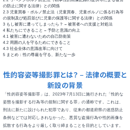
の防止に関する法律）との関係
2.3
児童買春・ポルノ禁止法（児童買春、児童ポルノに係る行為等
の規制及び処罰並びに児童の保護等に関する法律）との関係
3
もし被害に遭ってしまったら？
–
被害者への支援と対処法
4
私たちにできること
–
予防と意識の向上
4.1
被害に遭わないための自己防衛策
4.2
周囲の人を守るためにできること
4.3
社会全体の意識改革に向けて
5
まとめ：性の尊厳を守る、新たな一歩
性的容姿等撮影罪とは？
–
法律の概要と
新設の背景
「性的容姿等撮影罪」は、2023年7月13日に施行された「性的な
姿態を撮影する行為等の規制に関する罪」の通称です。これは、
刑法に新たに設けられた犯罪であり、従来の都道府県の迷惑防止
条例などでは対応しきれなかった、悪質な盗撮行為や性的画像を
拡散する行為をより厳しく取り締まることを目的としています。