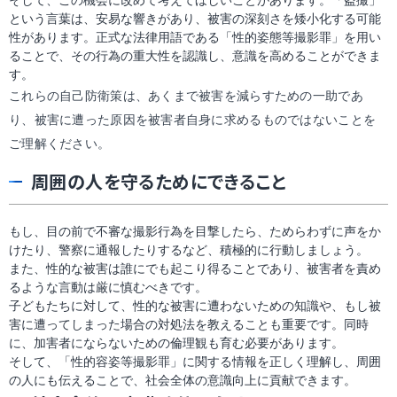
そして、この機会に改めて考えてほしいことがあります。「盗撮」
という言葉は、安易な響きがあり、被害の深刻さを矮小化する可能
性があります。正式な法律用語である「性的姿態等撮影罪」を用い
ることで、その行為の重大性を認識し、意識を高めることができま
す。
これらの自己防衛策は、あくまで被害を減らすための一助であ
り、被害に遭った原因を被害者自身に求めるものではないことを
ご理解ください。
周囲の人を守るためにできること
もし、目の前で不審な撮影行為を目撃したら、ためらわずに声をか
けたり、警察に通報したりするなど、積極的に行動しましょう。
また、性的な被害は誰にでも起こり得ることであり、被害者を責め
るような言動は厳に慎むべきです。
子どもたちに対して、性的な被害に遭わないための知識や、もし被
害に遭ってしまった場合の対処法を教えることも重要です。同時
に、加害者にならないための倫理観も育む必要があります。
そして、「性的容姿等撮影罪」に関する情報を正しく理解し、周囲
の人にも伝えることで、社会全体の意識向上に貢献できます。