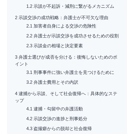
1.2
示談が不起訴・減刑に繋がるメカニズム
2
示談交渉の成功戦略：弁護士が不可欠な理由
2.1
加害者自身による交渉の危険性
2.2
弁護士が示談交渉を成功させるための役割
2.3
示談金の相場と決定要素
3
弁護士選びが成否を分ける：後悔しないためのポ
イント
3.1
刑事事件に強い弁護士を見つけるために
3.2
弁護士費用とその内訳
4
逮捕から示談、そして社会復帰へ：具体的なステ
ップ
4.1
逮捕・勾留中の弁護活動
4.2
示談交渉の進捗と刑事処分
4.3
盗撮癖からの脱却と社会復帰