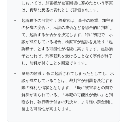
においては、加害者が被害回復に努めたという事実
は、真摯な反省の表れとして評価されます。
起訴猶予の可能性： 検察官は、事件の軽重、加害者
の反省の度合い、示談の成否などを総合的に判断し
て、起訴するか否かを決定します。特に初犯で、示
談が成立している場合、検察官が起訴を見送り「起
訴猶予」とする可能性が格段に高まります。起訴猶
予となれば、刑事裁判を受けることなく事件が終了
し、前科が付くことを回避できます。
量刑の軽減： 仮に起訴されてしまったとしても、示
談が成立していることは、裁判官が刑罰を決定する
際の有利な情状となります。「既に被害者との間で
解決が図られている」「再犯の可能性が低い」と判
断され、執行猶予付きの判決や、より軽い罰金刑に
留まる可能性が高まります。