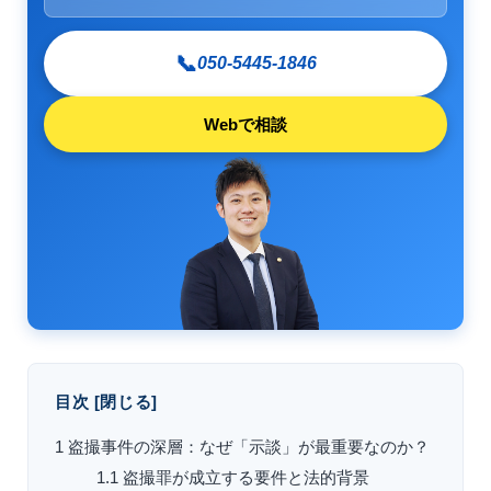
📞
050-5445-1846
Webで相談
目次
[
閉じる
]
1
盗撮事件の深層：なぜ「示談」が最重要なのか？
1.1
盗撮罪が成立する要件と法的背景