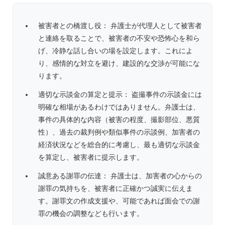
被害者との橋渡し役： 弁護士が代理人として被害者
と連絡を取ることで、被害者の不安や恐怖心を和ら
げ、冷静な話し合いの場を設定します。これによ
り、感情的な対立を避け、建設的な交渉が可能にな
ります。
適切な示談金の算定と提示： 盗撮事件の示談金には
明確な相場があるわけではありません。弁護士は、
事件の具体的な内容（被害の程度、撮影部位、悪質
性）、過去の裁判例や類似事件の示談例、加害者の
経済状況などを総合的に考慮し、最も適切な示談金
を算定し、被害者に提示します。
誠意ある謝罪の伝達： 弁護士は、加害者の心からの
謝罪の気持ちを、被害者に正確かつ誠実に伝えま
す。謝罪文の作成支援や、可能であれば面会での謝
罪の機会の調整なども行います。