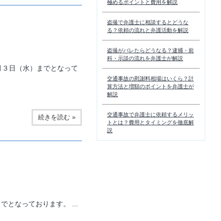
極めるポイントと費用を解説
盗撮で弁護士に相談するとどうな
る？依頼の流れと弁護活動を解説
盗撮がバレたらどうなる？逮捕・前
科・示談の流れを弁護士が解説
月３日（水）までとなって
交通事故の慰謝料相場はいくら？計
算方法と増額のポイントを弁護士が
解説
交通事故で弁護士に依頼するメリッ
続きを読む »
トとは？費用とタイミングを徹底解
説
となっております。 ...