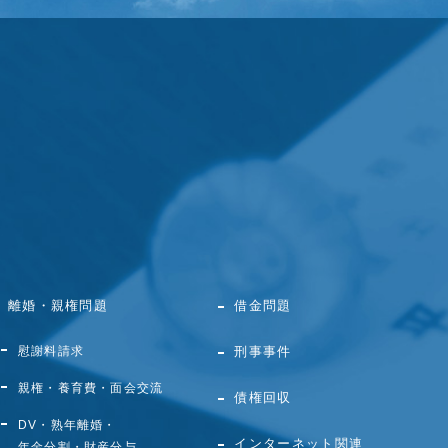
離婚・親権問題
借金問題
慰謝料請求
刑事事件
親権・養育費・面会交流
債権回収
DV・熟年離婚・
インターネット関連
年金分割・財産分与