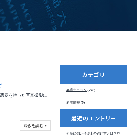
カテゴリ
と
弁護士コラム
(248)
悪意を持った写真撮影に
新着情報
(5)
最近のエントリー
続きを読む »
盗撮に強い弁護士の選び方とは？見