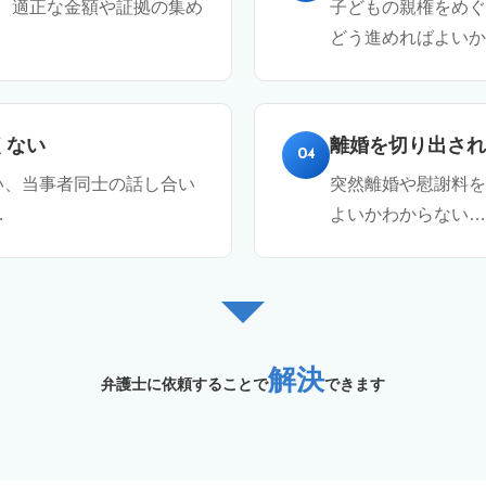
、適正な金額や証拠の集め
子どもの親権をめぐ
どう進めればよいか
くない
離婚を切り出され
04
い、当事者同士の話し合い
突然離婚や慰謝料を
…
よいかわからない…
解決
弁護士に依頼することで
できます