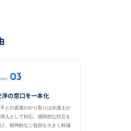
由
03
OINT
交渉の窓口を一本化
相手との直接のやり取りは弁護士が
代理人として対応。感情的な対立を
避け、精神的なご負担を大きく軽減