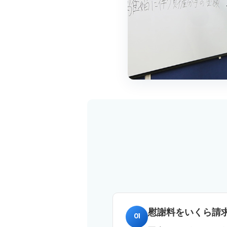
慰謝料をいくら請
01