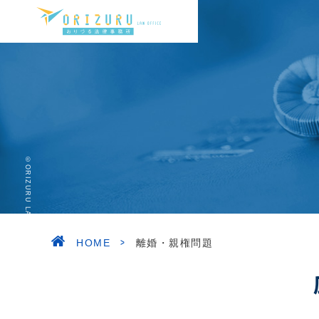
©ORIZURU LAW OFFICE. ALL RIGHT RESERVED.
>
HOME
離婚・親権問題