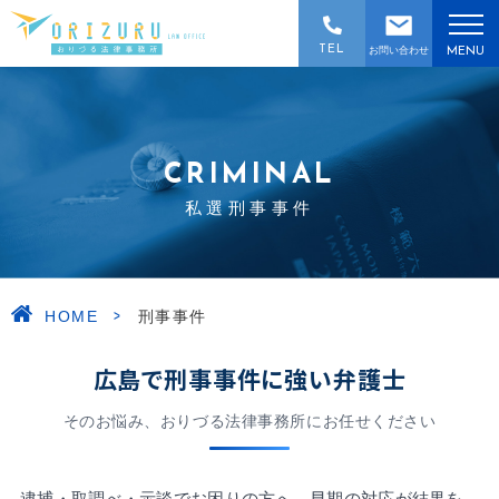
TEL
お問い合わせ
MENU
CRIMINAL
私選刑事事件
>
HOME
刑事事件
広島で刑事事件に強い弁護士
そのお悩み、おりづる法律事務所にお任せください
逮捕・取調べ・示談でお困りの方へ。早期の対応が結果を