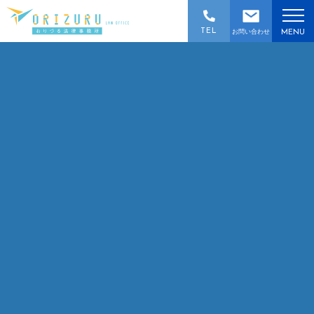
TEL
お問い合わせ
MENU