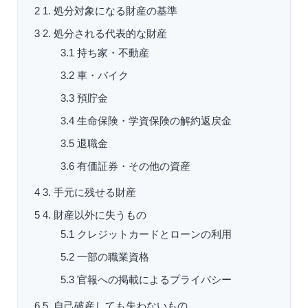
2
1. 処分対象になる財産の基準
3
2. 処分される代表的な財産
3.1
持ち家・不動産
3.2
車・バイク
3.3
預貯金
3.4
生命保険・学資保険の解約返戻金
3.5
退職金
3.6
有価証券・その他の資産
4
3. 手元に残せる財産
5
4. 財産以外に失うもの
5.1
クレジットカードとローンの利用
5.2
一部の職業資格
5.3
官報への掲載によるプライバシー
6
5. 自己破産しても失わないもの