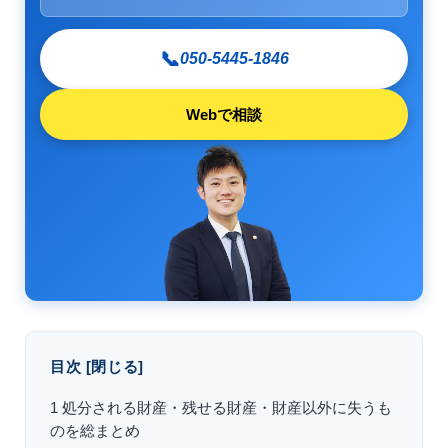
📞
050-5445-1846
Webで相談
目次
[
閉じる
]
1
処分される財産・残せる財産・財産以外に失うも
のを総まとめ