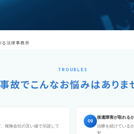
づる法律事務所
TROUBLES
事故でこんなお悩みはありま
後遺障害が取れる
02
ず、保険会社の言い値で示談して
治療を続けている
安...