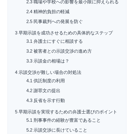
2.3
職場や学校への影響を最小限に抑えられる
2.4
精神的負担の軽減
2.5
民事裁判への発展を防ぐ
3
早期示談を成功させるための具体的なステップ
3.1
弁護士にすぐに相談する
3.2
被害者との示談交渉の進め方
3.3
示談金の相場は？
4
示談交渉が難しい場合の対処法
4.1
供託制度の利用
4.2
謝罪文の提出
4.3
反省を示す行動
5
早期示談を実現するための弁護士選びのポイント
5.1
刑事事件の経験が豊富であること
5.2
示談交渉に長けていること