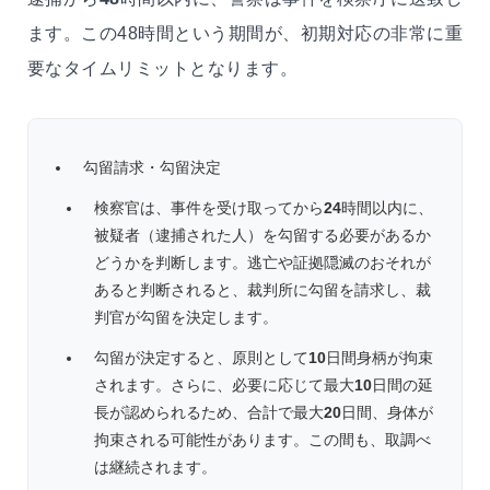
ます。この48時間という期間が、初期対応の非常に重
要なタイムリミットとなります。
勾留請求・勾留決定
検察官は、事件を受け取ってから
24
時間以内に、
被疑者（逮捕された人）を勾留する必要があるか
どうかを判断します。逃亡や証拠隠滅のおそれが
あると判断されると、裁判所に勾留を請求し、裁
判官が勾留を決定します。
勾留が決定すると、原則として
10
日間身柄が拘束
されます。さらに、必要に応じて最大
10
日間の延
長が認められるため、合計で最大
20
日間、身体が
拘束される可能性があります。この間も、取調べ
は継続されます。