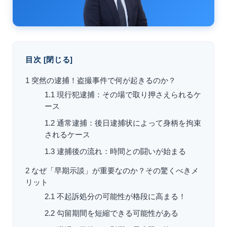
目次
[
閉じる
]
1
突然の逮捕！盗撮事件で何が起きるのか？
1.1
現行犯逮捕：その場で取り押さえられるケ
ース
1.2
通常逮捕：後日逮捕状によって身柄を拘束
されるケース
1.3
逮捕後の流れ：時間との闘いが始まる
2
なぜ「早期示談」が重要なのか？その驚くべきメ
リット
2.1
不起訴処分の可能性が格段に高まる！
2.2
勾留期間を短縮できる可能性がある