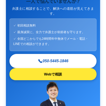
一人で悩んでいませんか？
弁護士に相談することで、解決への道筋が見えてきま
す。
✓ 初回相談無料
✓ 親身誠実に、全力で弁護士が依頼者を守ります。
✓ 全国どこからでも24時間年中無休でメール・電話・
LINEでの相談ができます。
📞
050-5445-1846
Webで相談