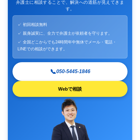
弁護士に相談することで、解決への道筋が見えてきま
す。
✓ 初回相談無料
✓ 親身誠実に、全力で弁護士が依頼者を守ります。
✓ 全国どこからでも24時間年中無休でメール・電話・
LINEでの相談ができます。
📞
050-5445-1846
Webで相談