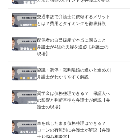
方法と増額のポイントを弁護士が解説
交通事故で弁護士に依頼するメリット
とは？費用とタイミングを徹底解説
配偶者の自己破産で本当に困ること
弁護士が4組の夫婦を追跡【弁護士の
現場】
協議・調停・裁判離婚の違いと進め方|
弁護士がわかりやすく解説
奨学金は債務整理できる？ 保証人へ
の影響と判断基準を弁護士が解説【弁
護士の現場】
車を残したまま債務整理はできる？
ローンの有無別に弁護士が解説【弁護
士お悩み相談室】