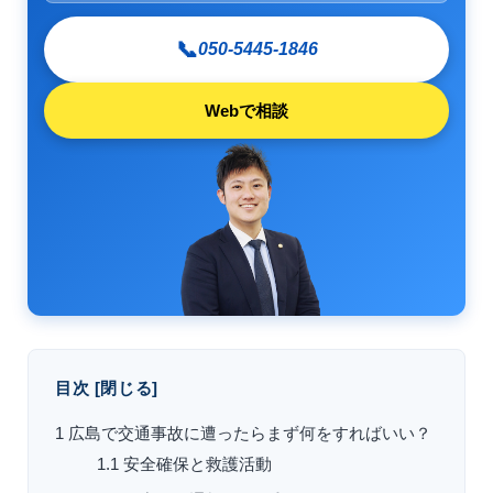
📞
050-5445-1846
Webで相談
目次
[
閉じる
]
1
広島で交通事故に遭ったらまず何をすればいい？
1.1
安全確保と救護活動