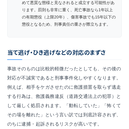
めて悪質な態様と見なされると成立する可能性があ
ります。罰則も非常に重く、死亡事故なら1年以上
の有期懲役（上限20年）、傷害事故でも15年以下の
懲役となるため、刑事責任の重さが際立ちます。
当て逃げ・ひき逃げなどの対応のまずさ
事故そのものは比較的軽微だったとしても、その後の
対応が不誠実であると刑事事件化しやすくなります。
例えば、相手をケガさせたのに救護措置を取らず逃走
する行為は、救護義務違反（道路交通法上の犯罪）と
して厳しく処罰されます。「動転していた」「怖くて
その場を離れた」という言い訳では到底許容されず、
のちに逮捕・起訴されるリスクが高いです。