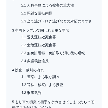
2.1
人身事故による被害の重大性
2.2
悪質な運転態様
2.3
当て逃げ・ひき逃げなどの対応のまずさ
3
車両トラブルで問われる主な罪名
3.1
過失運転致死傷罪
3.2
危険運転致死傷罪
3.3
無免許運転・免許取り消し後の運転
3.4
救護義務違反
4
捜査・裁判の流れ
4.1
警察による取り調べ
4.2
送検・検察による捜査
4.3
刑事裁判
5
もし車の衝突で相手をケガさせてしまったら？初
動で気を付けるポイント