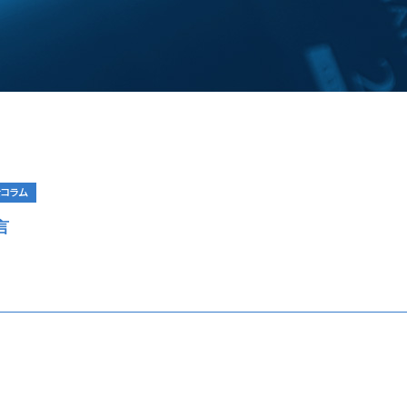
コラム
言