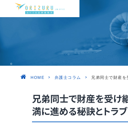
©ORIZURU LAW OFFICE. ALL RIGHT RESERVED.
>
>
HOME
弁護士コラム
兄弟同士で財産を
兄弟同士で財産を受け
満に進める秘訣とトラブ