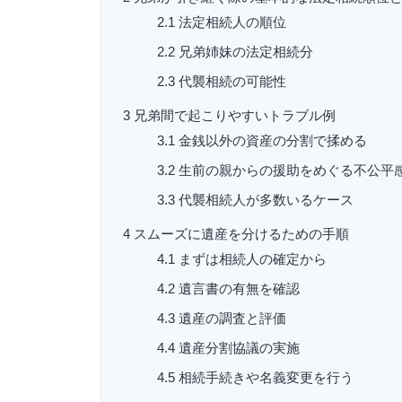
2.1
法定相続人の順位
2.2
兄弟姉妹の法定相続分
2.3
代襲相続の可能性
3
兄弟間で起こりやすいトラブル例
3.1
金銭以外の資産の分割で揉める
3.2
生前の親からの援助をめぐる不公平
3.3
代襲相続人が多数いるケース
4
スムーズに遺産を分けるための手順
4.1
まずは相続人の確定から
4.2
遺言書の有無を確認
4.3
遺産の調査と評価
4.4
遺産分割協議の実施
4.5
相続手続きや名義変更を行う