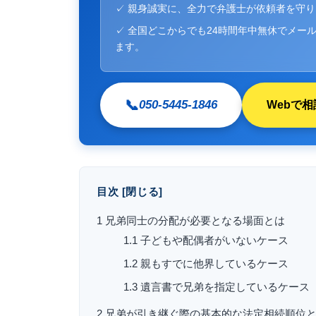
✓ 親身誠実に、全力で弁護士が依頼者を守
✓ 全国どこからでも24時間年中無休でメール
ます。
📞
050-5445-1846
Webで相
目次
[
閉じる
]
1
兄弟同士の分配が必要となる場面とは
1.1
子どもや配偶者がいないケース
1.2
親もすでに他界しているケース
1.3
遺言書で兄弟を指定しているケース
2
兄弟が引き継ぐ際の基本的な法定相続順位