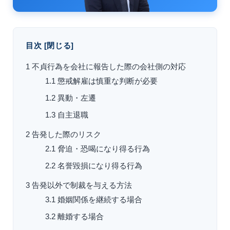
目次
[
閉じる
]
1
不貞行為を会社に報告した際の会社側の対応
1.1
懲戒解雇は慎重な判断が必要
1.2
異動・左遷
1.3
自主退職
2
告発した際のリスク
2.1
脅迫・恐喝になり得る行為
2.2
名誉毀損になり得る行為
3
告発以外で制裁を与える方法
3.1
婚姻関係を継続する場合
3.2
離婚する場合