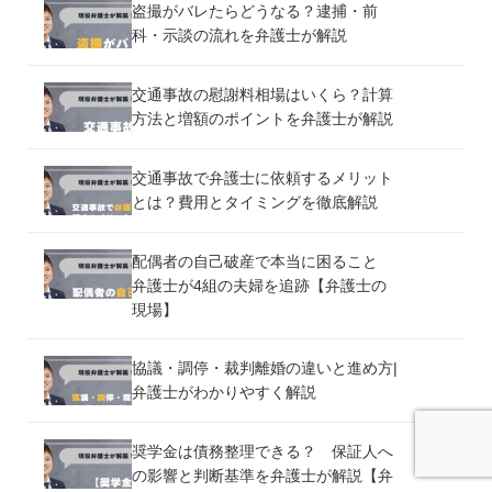
盗撮がバレたらどうなる？逮捕・前
科・示談の流れを弁護士が解説
交通事故の慰謝料相場はいくら？計算
方法と増額のポイントを弁護士が解説
交通事故で弁護士に依頼するメリット
とは？費用とタイミングを徹底解説
配偶者の自己破産で本当に困ること
弁護士が4組の夫婦を追跡【弁護士の
現場】
協議・調停・裁判離婚の違いと進め方|
弁護士がわかりやすく解説
奨学金は債務整理できる？ 保証人へ
の影響と判断基準を弁護士が解説【弁