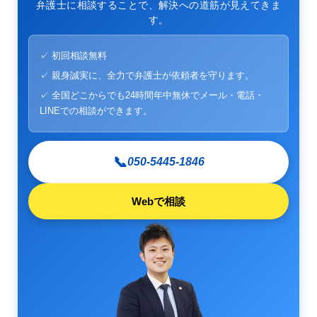
弁護士に相談することで、解決への道筋が見えてきま
す。
✓ 初回相談無料
✓ 親身誠実に、全力で弁護士が依頼者を守ります。
✓ 全国どこからでも24時間年中無休でメール・電話・
LINEでの相談ができます。
📞
050-5445-1846
Webで相談