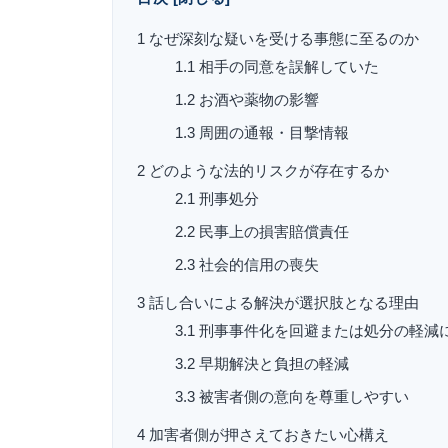
1
なぜ深刻な疑いを受ける事態に至るのか
1.1
相手の同意を誤解していた
1.2
お酒や薬物の影響
1.3
周囲の通報・目撃情報
2
どのような法的リスクが存在するか
2.1
刑事処分
2.2
民事上の損害賠償責任
2.3
社会的信用の喪失
3
話し合いによる解決が選択肢となる理由
3.1
刑事事件化を回避または処分の軽減
3.2
早期解決と負担の軽減
3.3
被害者側の意向を尊重しやすい
4
加害者側が押さえておきたい心構え