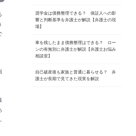
奨学金は債務整理できる？ 保証人への影
る
響と判断基準を弁護士が解説【弁護士の現
う
場】
で
車を残したまま債務整理はできる？ ロー
ンの有無別に弁護士が解説【弁護士お悩み
相談室】
軽
回
自己破産後も家族と普通に暮らせる？ 弁
護士が長期で見てきた現実を解説
最
あ
し