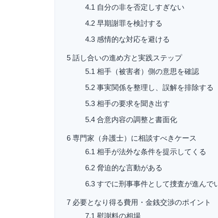
4.1
自分の非を否定しすぎない
4.2
早期謝罪を検討する
4.3
感情的な対応を避ける
5
話し合いの進め方と実践ステップ
5.1
相手（被害者）側の意思を確認
5.2
事実関係を整理し、誤解を排除する
5.3
相手の要求を聞き出す
5.4
合意内容の調整と書面化
6
専門家（弁護士）に相談すべきケース
6.1
相手が法外な条件を提示してくる
6.2
脅迫的な言動がある
6.3
すでに刑事事件として捜査が進んで
7
必要となり得る費用・金銭交渉のポイント
7.1
慰謝料の相場