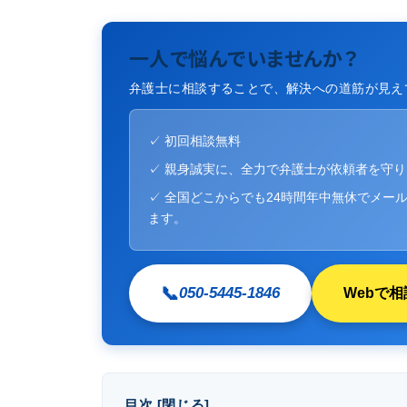
一人で悩んでいませんか？
弁護士に相談することで、解決への道筋が見え
✓ 初回相談無料
✓ 親身誠実に、全力で弁護士が依頼者を守
✓ 全国どこからでも24時間年中無休でメール
ます。
📞
050-5445-1846
Webで相
目次
[
閉じる
]