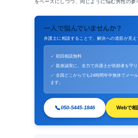
をベースにしつつ、同じように悩む男性の参
一人で悩んでいませんか？
弁護士に相談することで、解決への道筋が見え
✓ 初回相談無料
✓ 親身誠実に、全力で弁護士が依頼者を守
✓ 全国どこからでも24時間年中無休でメール
ます。
📞
050-5445-1846
Webで相