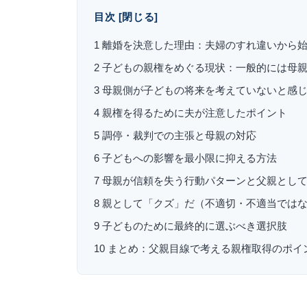
目次
[
閉じる
]
1
離婚を決意した理由：夫婦のすれ違いから
2
子どもの親権をめぐる現状：一般的には母
3
母親側が子どもの将来を考えていないと感
4
親権を得るために夫が注意したポイント
5
調停・裁判での主張と母親の対応
6
子どもへの影響を最小限に抑える方法
7
母親が信頼を失う行動パターンと父親とし
8
親として「クズ」だ（不適切・不適当ではな
9
子どものために最終的に選ぶべき選択肢
10
まとめ：父親目線で考える親権取得のポイ