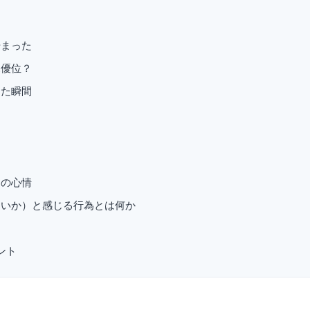
始まった
親優位？
じた瞬間
ての心情
いか）と感じる行為とは何か
ント