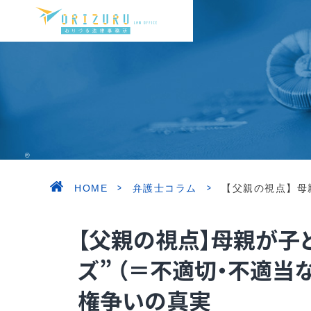
©ORIZURU LAW OFFICE. ALL RIGHT RESERVED.
>
>
HOME
弁護士コラム
【父親の視点】母親
【父親の視点】母親が子
ズ” （＝不適切・不適
権争いの真実