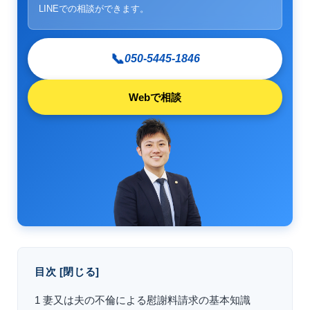
LINEでの相談ができます。
📞
050-5445-1846
Webで相談
目次
[
閉じる
]
1
妻又は夫の不倫による慰謝料請求の基本知識