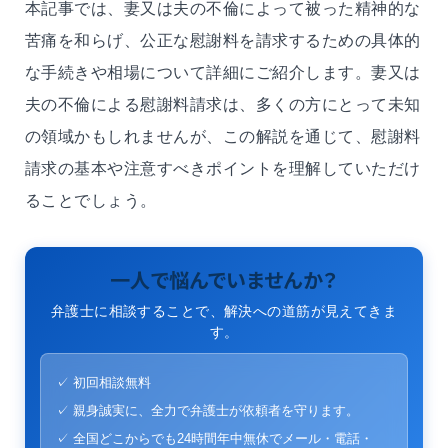
本記事では、
妻又は夫
の不倫によって被った精神的な
苦痛を和らげ、公正な慰謝料を請求するための具体的
な手続きや相場について詳細にご紹介します。
妻又は
夫
の不倫による慰謝料請求は、多くの方にとって未知
の領域かもしれませんが、この解説を通じて、慰謝料
請求の基本や注意すべきポイントを理解していただけ
ることでしょう。
一人で悩んでいませんか？
弁護士に相談することで、解決への道筋が見えてきま
す。
✓ 初回相談無料
✓ 親身誠実に、全力で弁護士が依頼者を守ります。
✓ 全国どこからでも24時間年中無休でメール・電話・