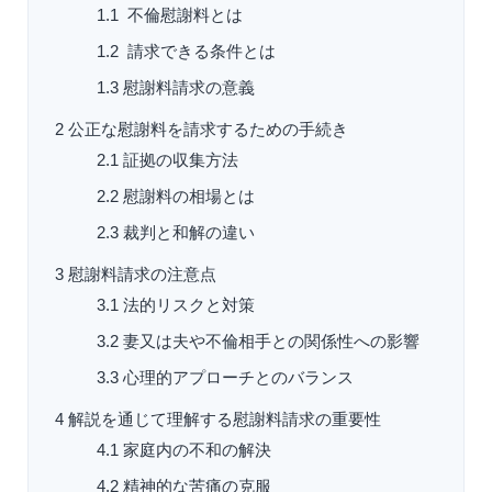
1.1
不倫慰謝料とは
1.2
請求できる条件とは
1.3
慰謝料請求の意義
2
公正な慰謝料を請求するための手続き
2.1
証拠の収集方法
2.2
慰謝料の相場とは
2.3
裁判と和解の違い
3
慰謝料請求の注意点
3.1
法的リスクと対策
3.2
妻又は夫
や不倫相手との関係性への影響
3.3
心理的アプローチとのバランス
4
解説を通じて理解する慰謝料請求の重要性
4.1
家庭内の不和の解決
4.2
精神的な苦痛の克服