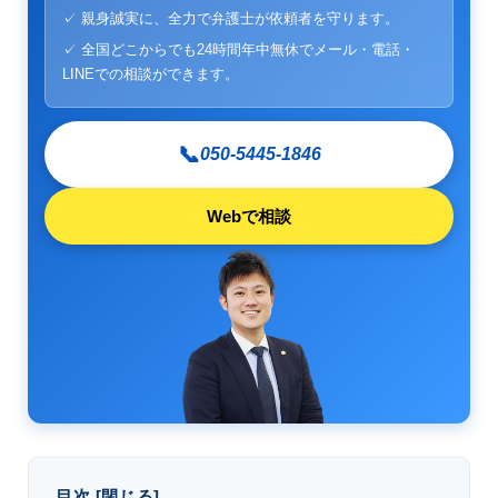
✓ 親身誠実に、全力で弁護士が依頼者を守ります。
✓ 全国どこからでも24時間年中無休でメール・電話・
LINEでの相談ができます。
📞
050-5445-1846
Webで相談
目次
[
閉じる
]