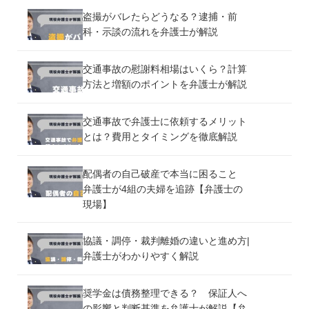
盗撮がバレたらどうなる？逮捕・前
科・示談の流れを弁護士が解説
交通事故の慰謝料相場はいくら？計算
方法と増額のポイントを弁護士が解説
交通事故で弁護士に依頼するメリット
とは？費用とタイミングを徹底解説
配偶者の自己破産で本当に困ること
弁護士が4組の夫婦を追跡【弁護士の
現場】
協議・調停・裁判離婚の違いと進め方|
弁護士がわかりやすく解説
奨学金は債務整理できる？ 保証人へ
の影響と判断基準を弁護士が解説【弁