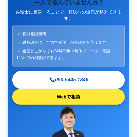
一人で悩んでいませんか？
弁護士に相談することで、解決への道筋が見えてきま
す。
✓ 初回相談無料
✓ 親身誠実に、全力で弁護士が依頼者を守ります。
✓ 全国どこからでも24時間年中無休でメール・電話・
LINEでの相談ができます。
📞
050-5445-1846
Webで相談