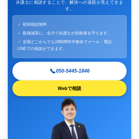
弁護士に相談することで、解決への道筋が見えてきま
す。
✓ 初回相談無料
✓ 親身誠実に、全力で弁護士が依頼者を守ります。
✓ 全国どこからでも24時間年中無休でメール・電話・
LINEでの相談ができます。
📞
050-5445-1846
Webで相談