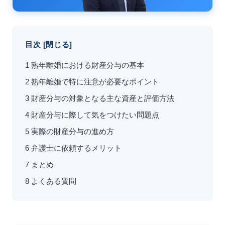
目次
[
閉じる
]
1
熟年離婚における財産分与の基本
2
熟年離婚で特に注意が必要なポイント
3
財産分与の対象となる主な資産と評価方法
4
財産分与に際して気をつけたい問題点
5
実際の財産分与の進め方
6
弁護士に依頼するメリット
7
まとめ
8
よくある質問