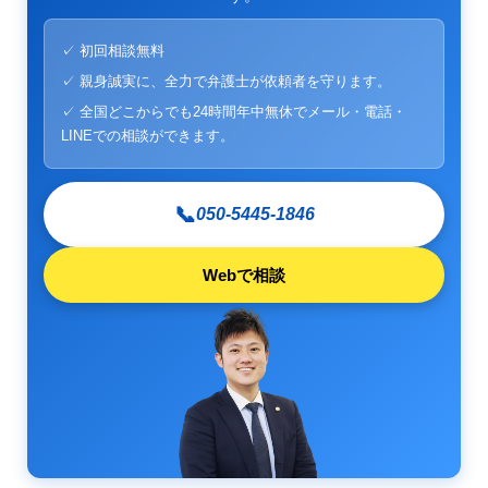
✓ 初回相談無料
✓ 親身誠実に、全力で弁護士が依頼者を守ります。
✓ 全国どこからでも24時間年中無休でメール・電話・
LINEでの相談ができます。
📞
050-5445-1846
Webで相談