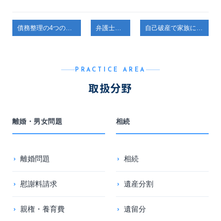
債務整理の4つの種類はどう違う？ あなたに合う選び方を弁護士が解説【弁護士解説】
弁護士コラム
自己破産で家族にデメリットはある？ 配偶者・子ども・親への影響を解説【弁護士解説】
PRACTICE AREA
取扱分野
離婚・男女問題
相続
離婚問題
相続
慰謝料請求
遺産分割
親権・養育費
遺留分