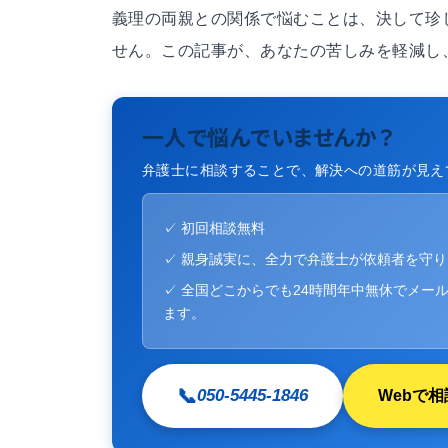
義理の両親との関係で悩むことは、決して珍
せん。この記事が、あなたの苦しみを軽減し
一人で悩んでいませんか？
弁護士に相談することで、解決への道筋が見え
✓ 初回相談無料
✓ 親身誠実に、全力で弁護士が依頼者を守
✓ 全国どこからでも24時間年中無休でメール
ます。
📞
050-5445-1846
Webで相