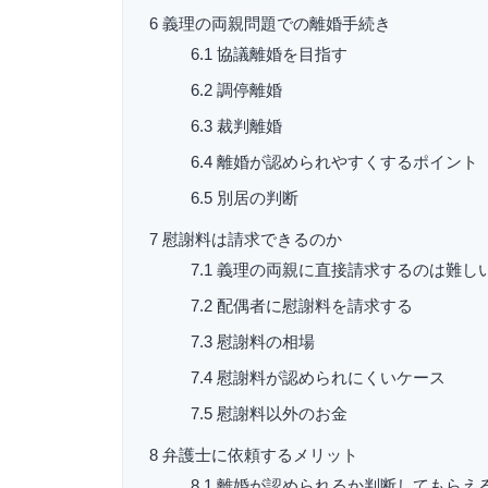
6
義理の両親問題での離婚手続き
6.1
協議離婚を目指す
6.2
調停離婚
6.3
裁判離婚
6.4
離婚が認められやすくするポイント
6.5
別居の判断
7
慰謝料は請求できるのか
7.1
義理の両親に直接請求するのは難し
7.2
配偶者に慰謝料を請求する
7.3
慰謝料の相場
7.4
慰謝料が認められにくいケース
7.5
慰謝料以外のお金
8
弁護士に依頼するメリット
8.1
離婚が認められるか判断してもらえ