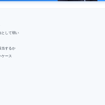
方
由として弱い
該当するか
いケース
題