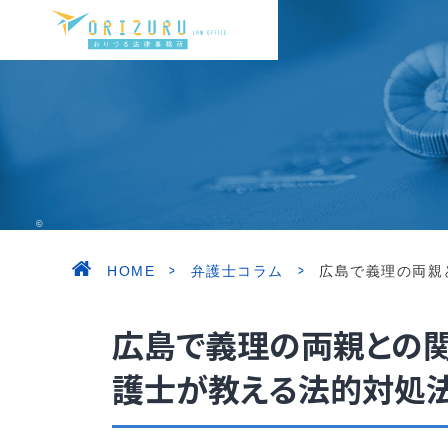
©ORIZURU LAW OFFICE. ALL RIGHT RESERVED.
>
>
HOME
弁護士コラム
広島で義理の両親
広島で義理の両親との
護士が教える法的対処