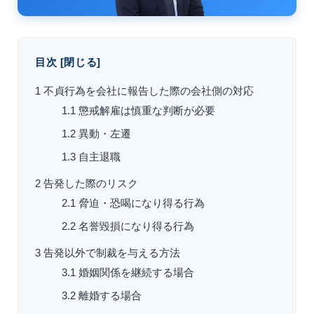
目次
[
閉じる
]
1
不貞行為を会社に報告した際の会社側の対応
1.1
懲戒解雇は慎重な判断が必要
1.2
異動・左遷
1.3
自主退職
2
告発した際のリスク
2.1
脅迫・恐喝になり得る行為
2.2
名誉毀損になり得る行為
3
告発以外で制裁を与える方法
3.1
婚姻関係を継続する場合
3.2
離婚する場合