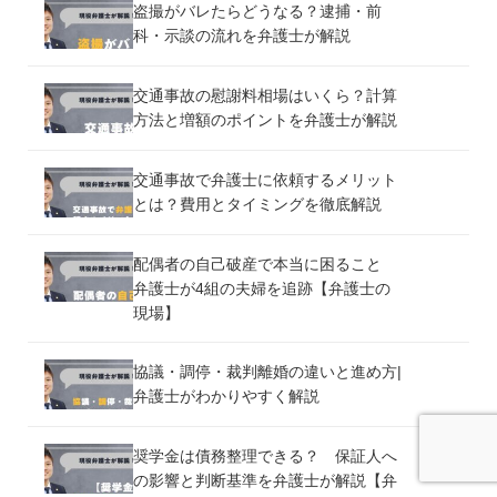
盗撮がバレたらどうなる？逮捕・前
科・示談の流れを弁護士が解説
交通事故の慰謝料相場はいくら？計算
方法と増額のポイントを弁護士が解説
交通事故で弁護士に依頼するメリット
とは？費用とタイミングを徹底解説
配偶者の自己破産で本当に困ること
弁護士が4組の夫婦を追跡【弁護士の
現場】
協議・調停・裁判離婚の違いと進め方|
弁護士がわかりやすく解説
奨学金は債務整理できる？ 保証人へ
の影響と判断基準を弁護士が解説【弁