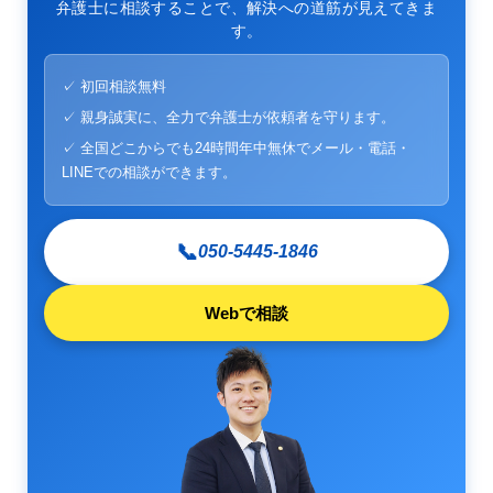
弁護士に相談することで、解決への道筋が見えてきま
す。
✓ 初回相談無料
✓ 親身誠実に、全力で弁護士が依頼者を守ります。
✓ 全国どこからでも24時間年中無休でメール・電話・
LINEでの相談ができます。
📞
050-5445-1846
Webで相談