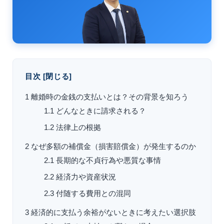
目次
[
閉じる
]
1
離婚時の金銭の支払いとは？その背景を知ろう
1.1
どんなときに請求される？
1.2
法律上の根拠
2
なぜ多額の補償金（損害賠償金）が発生するのか
2.1
長期的な不貞行為や悪質な事情
2.2
経済力や資産状況
2.3
付随する費用との混同
3
経済的に支払う余裕がないときに考えたい選択肢