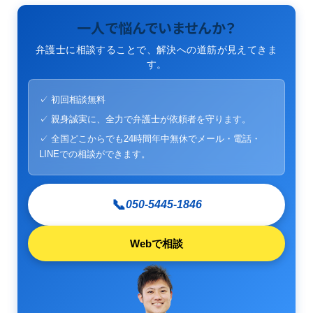
一人で悩んでいませんか？
弁護士に相談することで、解決への道筋が見えてきま
す。
✓ 初回相談無料
✓ 親身誠実に、全力で弁護士が依頼者を守ります。
✓ 全国どこからでも24時間年中無休でメール・電話・
LINEでの相談ができます。
📞
050-5445-1846
Webで相談