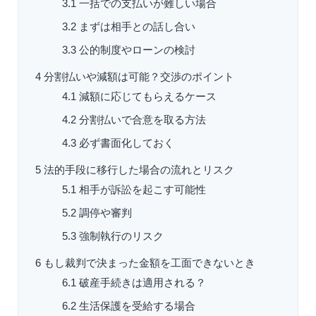
3.1
一括での支払いが難しい場合
3.2
まずは相手との話し合い
3.3
公的制度やローンの検討
4
分割払いや減額は可能？交渉のポイント
4.1
減額に応じてもらえるケース
4.2
分割払いで合意を取る方法
4.3
必ず書面化しておく
5
法的手段に移行した場合の流れとリスク
5.1
相手が訴訟を起こす可能性
5.2
調停や審判
5.3
強制執行のリスク
6
もし裁判で決まった金額を工面できないとき
6.1
破産手続きは適用される？
6.2
生活保護を受給する場合