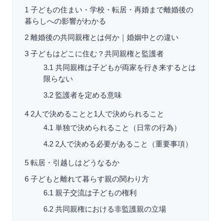
1
子どもの住まい・学校・転居・再婚まで離婚後の
暮らしへの影響がわかる
2
離婚後の共同親権とは何か｜婚姻中との違い
3
子どもはどこに住む？共同親権と監護者
3.1
共同親権は子どもが両家を行き来するとは
限らない
3.2
監護者を定める意味
4
2人で決めることと1人で決められること
4.1
単独で決められること（日常の行為）
4.2
2人で決める必要があること（重要事項）
5
転居・引越しはどうなるか
6
子どもと離れて暮らす親の関わり方
6.1
親子交流は子どもの権利
6.2
共同親権における非監護親の立場