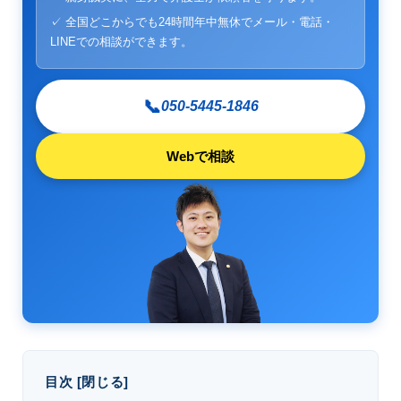
✓ 全国どこからでも24時間年中無休でメール・電話・
LINEでの相談ができます。
📞
050-5445-1846
Webで相談
目次
[
閉じる
]